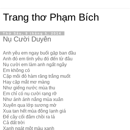
Trang thơ Phạm Bích
Thứ Sáu, 9 tháng 5, 2014
Nụ Cười Duyên
Anh yêu em ngay buổi gặp ban đầu
Anh đó em tình yêu đó đến từ đâu
Nụ cười em làm anh ngất ngây
Em không có
Cặp môi đỏ hàm răng trắng muốt
Hay cặp mắt mơ màng
Như giếng nước mùa thu
Em chỉ có nụ cười rạng rỡ
Như ánh ánh nắng mùa xuân
Xuyên qua lớp sương mờ
Xua tan hết mùa đông lạnh giá
Để cây cối đâm chồi ra lá
Cả đất trời
Xanh ngát một màu xanh