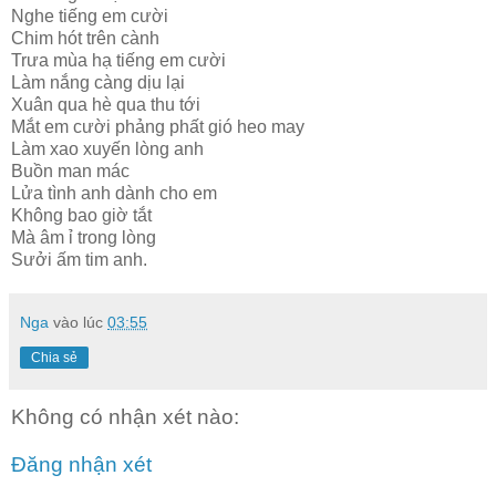
Nghe tiếng em cười
Chim hót trên cành
Trưa mùa hạ tiếng em cười
Làm nắng càng dịu lại
Xuân qua hè qua thu tới
Mắt em cười phảng phất gió heo may
Làm xao xuyến lòng anh
Buồn man mác
Lửa tình anh dành cho em
Không bao giờ tắt
Mà âm ỉ trong lòng
Sưởi ấm tim anh.
Nga
vào lúc
03:55
Chia sẻ
Không có nhận xét nào:
Đăng nhận xét