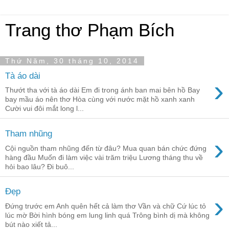
Trang thơ Phạm Bích
Thứ Năm, 30 tháng 10, 2014
Tà áo dài
›
Thướt tha với tà áo dài Em đi trong ánh ban mai bên hồ Bay
bay mầu áo nên thơ Hòa cùng với nước mặt hồ xanh xanh
Cười vui đôi mắt long l...
Tham nhũng
›
Cội nguồn tham nhũng đến từ đâu? Mua quan bán chức đứng
hàng đầu Muốn đi làm việc vài trăm triệu Lương tháng thu về
hỏi bao lâu? Đi buô...
Đẹp
›
Đứng trước em Anh quên hết cả làm thơ Vần và chữ Cứ lúc tỏ
lúc mờ Bời hình bóng em lung linh quá Trông bình dị mà không
bút nào xiết tả...