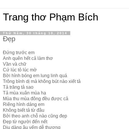
Trang thơ Phạm Bích
Thứ Năm, 30 tháng 10, 2014
Đẹp
Đứng trước em
Anh quên hết cả làm thơ
Vần và chữ
Cứ lúc tỏ lúc mờ
Bời hình bóng em lung linh quá
Trông bình dị mà không bút nào xiết tả
Tả trăng tả sao
Tả mùa xuân mùa hạ
Mùa thu mùa đông đều được cả
Riêng hình dáng em
Không biết tả từ đâu
Bởi theo anh chỗ nào cũng đẹp
Đẹp từ người đến nết
Dịu dàng âu yếm dễ thương