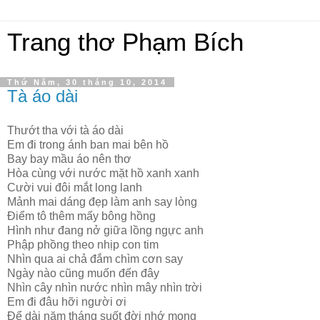
Trang thơ Phạm Bích
Thứ Năm, 30 tháng 10, 2014
Tà áo dài
Thướt tha với tà áo dài
Em đi trong ánh ban mai bên hồ
Bay bay mầu áo nên thơ
Hòa cùng với nước mặt hồ xanh xanh
Cười vui đôi mắt long lanh
Mảnh mai dáng đẹp làm anh say lòng
Điểm tô thêm mấy bông hồng
Hình như đang nở giữa lồng ngực anh
Phập phồng theo nhịp con tim
Nhìn qua ai chả đắm chìm cơn say
Ngày nào cũng muốn đến đây
Nhìn cây nhìn nước nhìn mây nhìn trời
Em đi đâu hỡi người ơi
Để dài năm tháng suốt đời nhớ mong