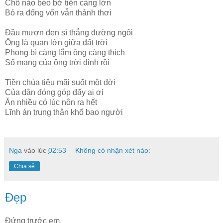
Chỗ nào béo bở tiền càng lớn
Bỏ ra đống vốn vẫn thảnh thơi
Đầu mượn đen sì thẳng đường ngôi
Ông là quan lớn giữa đất trời
Phong bì càng lắm ông càng thích
Số mạng của ông trời định rồi
Tiền chùa tiêu mãi suốt một đời
Của dân đóng góp đấy ai ơi
Ăn nhiều có lúc nôn ra hết
Lĩnh án trung thân khổ bao người
Nga
vào lúc
02:53
Không có nhận xét nào:
Chia sẻ
Đẹp
Đứng trước em