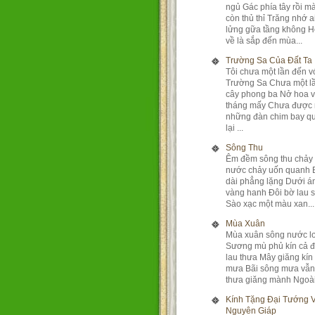
ngủ Gác phía tây rồi mà
còn thủ thỉ Trăng nhớ a
lửng gữa tầng không 
về là sắp đến mùa...
Trường Sa Của Đất Ta
Tôi chưa một lần đến v
Trường Sa Chưa một lầ
cây phong ba Nở hoa 
tháng mấy Chưa được
những đàn chim bay q
lại ...
Sông Thu
Êm đềm sông thu chảy
nước chảy uốn quanh 
dài phẳng lặng Dưới á
vàng hanh Đôi bờ lau s
Sào xạc một màu xan...
Mùa Xuân
Mùa xuân sông nước lơ
Sương mù phủ kín cả đ
lau thưa Mây giăng kín 
mưa Bãi sông mưa vẫn
thưa giăng mành Ngoài 
Kính Tặng Đại Tướng 
Nguyên Giáp