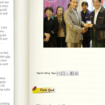
hanh tao
át chèo
 tuổi
e tuổi
eo Cảm
vèo
g gió
để anh
..
hợ tình
mình gặp
 cheo
a vượt
Người đăng:
Nga
 Mưa
Ngoài
 rồi
ừng xuân
Tình Quê
..
ng không