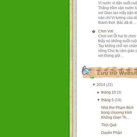
Vì nước vì dân suốt cu
Thăng trầm vận nước l
vơi Gian lao mấy bận 
nản chí Vị tướng của d
thảnh thơi. Bác đã đi ...
Chơi Vơi
Chơi vơi Ôi hai từ chơi 
thấy nó không suốt cuộ
Tay không chỗ vịn châ
vững Cho ta cảm giác 
vơi Đứng giữ...
Lưu trữ Websi
▼
2014
(22)
►
tháng 10
(3)
▼
tháng 5
(18)
Nhà thơ Phạm Bích
trong chương trình
Không Gian Th...
Tình Quê
Duyên Phận