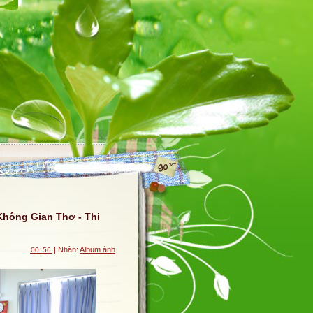
Không Gian Thơ - Thi
| Nhãn:
Album ảnh
00:56