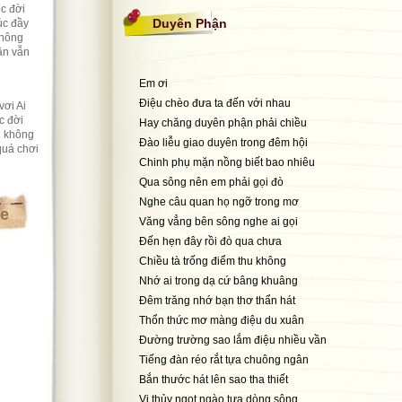
ộc đời
Duyên Phận
úc đầy
không
ân vẫn
Em ơi
Điệu chèo đưa ta đến với nhau
vơi Ai
c đời
Hay chăng duyên phận phải chiều
n không
Đào liễu giao duyên trong đêm hội
quá chơi
Chinh phụ mặn nồng biết bao nhiêu
Qua sông nên em phải gọi đò
Nghe câu quan họ ngỡ trong mơ
te
Văng vẳng bên sông nghe ai gọi
Đến hẹn đây rồi đò qua chưa
Chiều tà trống điểm thu không
Nhớ ai trong dạ cứ bâng khuâng
Đêm trăng nhớ bạn thơ thẩn hát
Thổn thức mơ màng điệu du xuân
Đường trường sao lắm điệu nhiều vần
Tiếng đàn réo rắt tựa chuông ngân
Bắn thước hát lên sao tha thiết
Vị thủy ngọt ngào tựa dòng sông