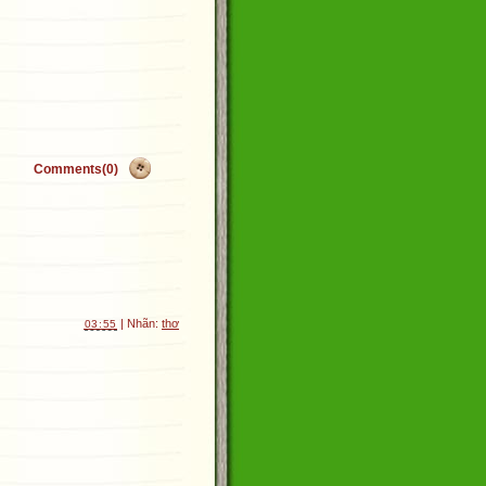
Comments(0)
| Nhãn:
thơ
03:55