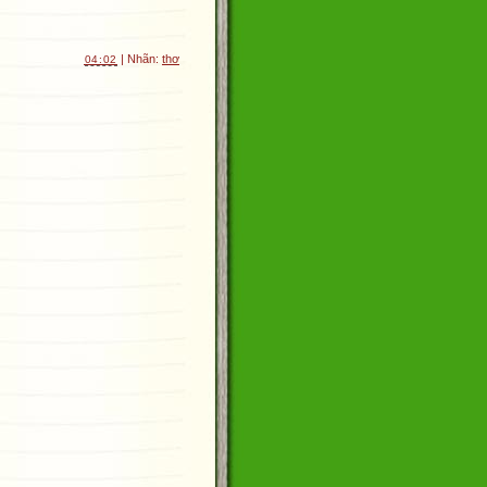
| Nhãn:
thơ
04:02