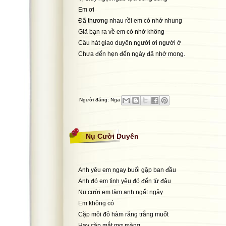
Em ơi
Đã thương nhau rồi em có nhớ nhung
Giã bạn ra về em có nhớ không
Câu hát giao duyên người ơi người ở
Chưa đến hẹn đến ngày đã nhớ mong.
Người đăng:
Nga
Nụ Cười Duyên
Anh yêu em ngay buổi gặp ban đầu
Anh đó em tình yêu đó đến từ đâu
g
Nụ cười em làm anh ngất ngây
Em không có
Cặp môi đỏ hàm răng trắng muốt
Hay cặp mắt mơ màng