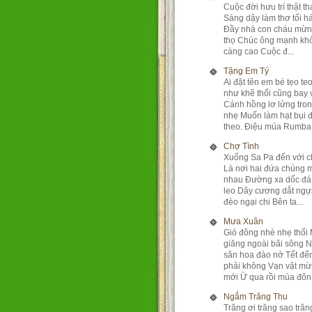
Cuộc đời hưu trí thật t
Sáng dậy làm thơ tối h
Đầy nhà con cháu mừng
thọ Chúc ông mạnh khỏ
càng cao Cuộc đ...
Tặng Em Tý
Ai đặt tên em bé tẹo t
như khẽ thổi cũng bay 
Cánh hồng lơ lửng tron
nhẹ Muốn làm hạt bụi 
theo. Điệu múa Rumba .
Chợ Tình
Xuống Sa Pa đến với c
Là nơi hai đứa chúng 
nhau Đường xa dốc đá
leo Dây cương dắt ngự
đèo ngại chi Bên ta...
Mưa Xuân
Gió đông nhè nhẹ thổi
giăng ngoài bãi sông 
sân hoa đào nở Tết đến
phải không Vạn vật m
mới Ừ qua rồi mùa đôn.
Ngắm Trăng Thu
Trăng ơi trăng sao tră