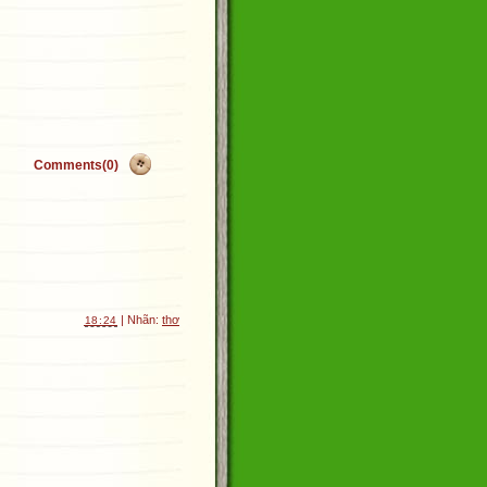
Comments(0)
| Nhãn:
thơ
18:24