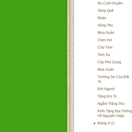
Nụ Cười Duyên
Sông Quê
Nhàn
Sông Thu
Mưa Xuân
Chơi Vơi
Chợ Tình
Tình Xa
Cây Phù Dung
Mùa Xuân
Trường Sa Của Đất
Ta
Đời Người
Tặng Em Tý
Ngắm Trăng Thu
Kính Tặng Đại Tướn
Võ Nguyên Giáp
►
tháng 4
(1)