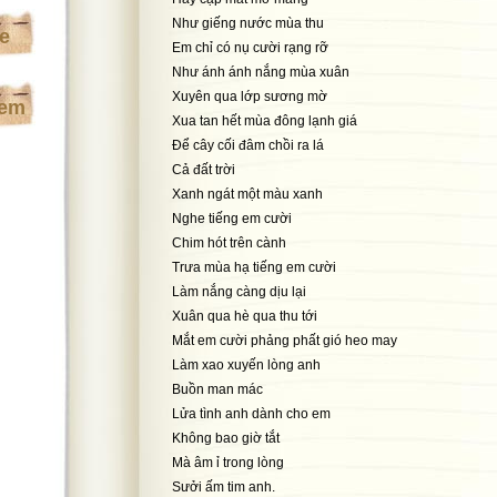
Như giếng nước mùa thu
te
Em chỉ có nụ cười rạng rỡ
Như ánh ánh nắng mùa xuân
Xuyên qua lớp sương mờ
xem
Xua tan hết mùa đông lạnh giá
Để cây cối đâm chồi ra lá
Cả đất trời
Xanh ngát một màu xanh
Nghe tiếng em cười
Chim hót trên cành
Trưa mùa hạ tiếng em cười
Làm nắng càng dịu lại
Xuân qua hè qua thu tới
Mắt em cười phảng phất gió heo may
Làm xao xuyến lòng anh
Buồn man mác
Lửa tình anh dành cho em
Không bao giờ tắt
Mà âm ỉ trong lòng
Sưởi ấm tim anh.