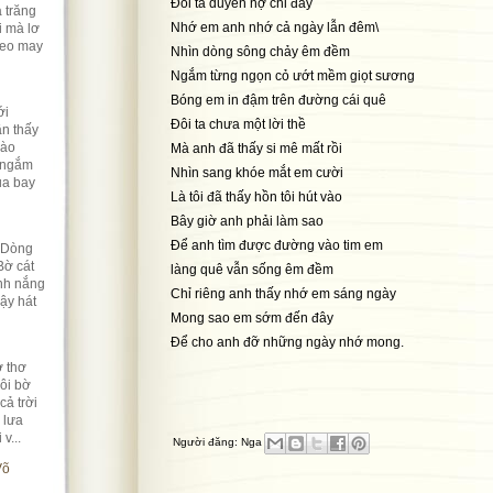
Đôi ta duyên nợ chi đây
 trăng
Nhớ em anh nhớ cả ngày lẫn đêm\
i mà lơ
Heo may
Nhìn dòng sông chảy êm đềm
Ngắm từng ngọn cỏ ướt mềm giọt sương
Bóng em in đậm trên đường cái quê
ới
Đôi ta chưa một lời thề
n thấy
vào
Mà anh đã thấy si mê mất rồi
 ngắm
Nhìn sang khóe mắt em cười
ua bay
Là tôi đã thấy hồn tôi hút vào
Bây giờ anh phải làm sao
Để anh tìm được đường vào tim em
 Dòng
Bờ cát
làng quê vẫn sống êm đềm
nh nắng
Chỉ riêng anh thấy nhớ em sáng ngày
ậy hát
Mong sao em sớm đến đây
Để cho anh đỡ những ngày nhớ mong.
 thơ
ôi bờ
cả trời
 lưa
v...
Người đăng:
Nga
Võ