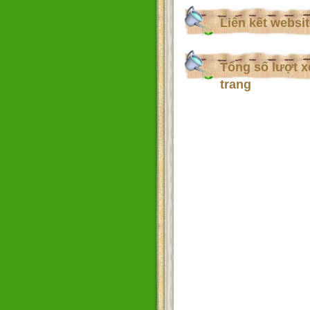
Liên kết websi
Tổng số lượt 
trang